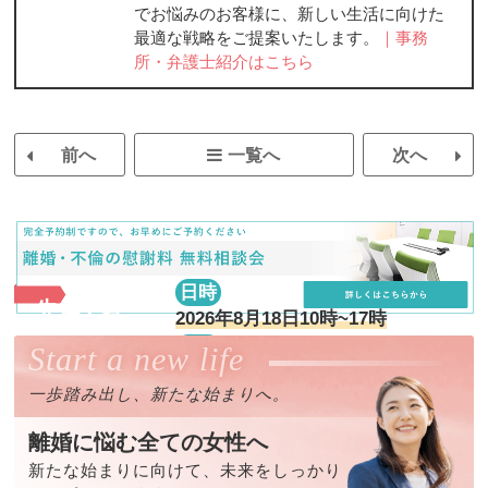
でお悩みのお客様に、新しい生活に向けた
最適な戦略をご提案いたします。
｜事務
所・弁護士紹介はこちら
前へ
一覧へ
次へ
日時
先着7名
2026年8月18日10時~17時
場所
Start a new life
フロントロー法律事務所
一歩踏み出し、新たな始まりへ。
離婚に悩む全ての女性へ
新たな始まりに向けて、未来をしっかり