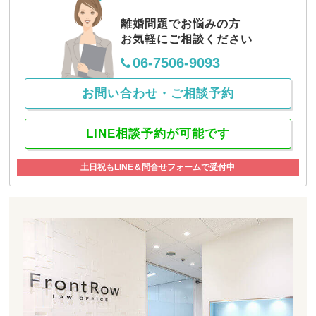
お客様の声
2024.07.11
離婚問題でお悩みの方
お客様の声（４３５）【大阪府在住、初
お気軽にご相談ください
回弁護士相談】
06-7506-9093
お問い合わせ・ご相談予約
LINE相談予約が可能です
土日祝もLINE＆問合せフォームで受付中