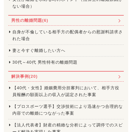
ない場合）
男性の離婚問題(6)
自身が不倫している相手方の配偶者からの慰謝料請求さ
れた場合
妻と今すぐ離婚したい方へ
30代～40代 男性特有の離婚問題
解決事例(20)
【40代・女性】婚姻費用分担審判において、相手方役
員報酬の額面以上の収入が認定された事案
【プロスポーツ選手】交渉技術により迅速かつ合理的な
内容での離婚につながった事案
【法人代表者】財産の精緻な分析によって調停でのスピ
ード解決を実現した事案