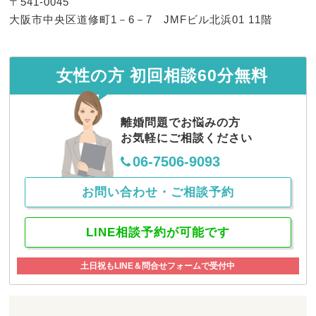
〒541-0045
お客様の声（４３７）【大阪府在住、初
大阪市中央区道修町1－6－7 JMFビル北浜01 11階
回弁護士相談】
お客様の声
2024.07.11
お客様の声（４３６）【大阪府在住、初
女性の方 初回相談60分無料
回弁護士相談】
お客様の声
2024.07.11
離婚問題でお悩みの方
お客様の声（４３５）【大阪府在住、初
お気軽にご相談ください
回弁護士相談】
06-7506-9093
お問い合わせ・ご相談予約
LINE相談予約が可能です
土日祝もLINE＆問合せフォームで受付中