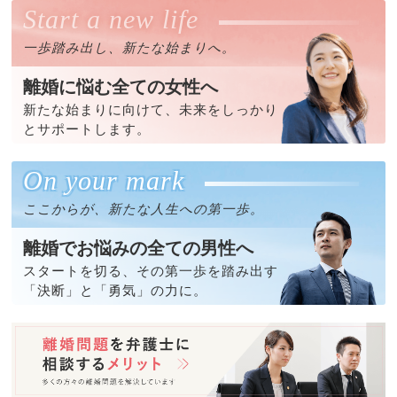
場所
Start a new life
フロントロー法律事務所
一歩踏み出し、新たな始まりへ。
離婚に悩む全ての女性へ
新たな始まりに向けて、未来をしっかり
とサポートします。
On your mark
ここからが、新たな人生への第一歩。
離婚でお悩みの全ての男性へ
スタートを切る、その第一歩を踏み出す
「決断」と「勇気」の力に。