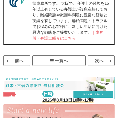
律事務所です。 大阪で、弁護士の経験を15
年以上有している弁護士が複数在籍してお
り、離婚問題や慰謝料問題に豊富な経験と
実績を有しています。離婚問題・トラブル
でお悩みのお客様に、新しい生活に向けた
最適な戦略をご提案いたします。
｜事務
所・弁護士紹介はこちら
前へ
一覧へ
次へ
日時
先着7名
2026年8月18日10時~17時
場所
Start a new life
フロントロー法律事務所